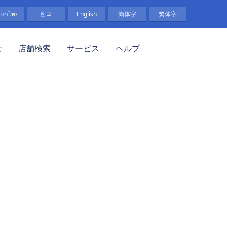
าษาไทย
한국
English
簡体字
繁体字
せ
店舗検索
サービス
ヘルプ