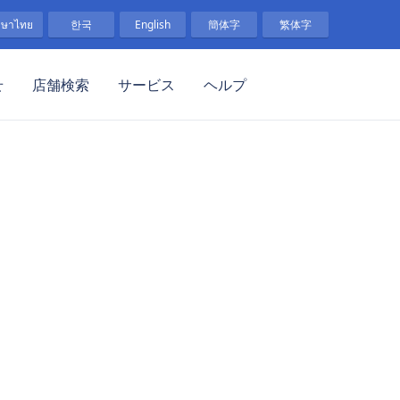
าษาไทย
한국
English
簡体字
繁体字
せ
店舗検索
サービス
ヘルプ